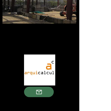
CORREO
arquicalcul@arquicalcul.com